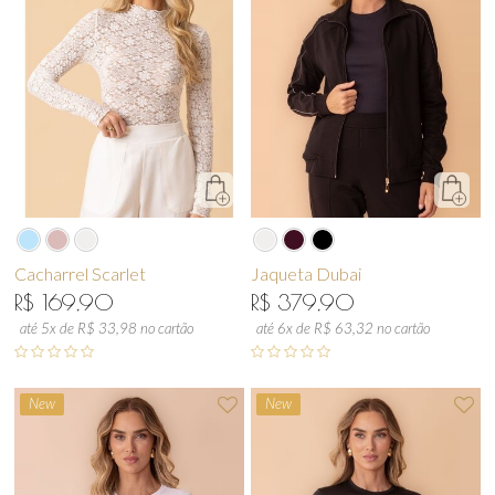
Cacharrel Scarlet
Jaqueta Dubai
R$ 169,90
R$ 379,90
até 5x de R$ 33,98 no cartão
até 6x de R$ 63,32 no cartão
New
New