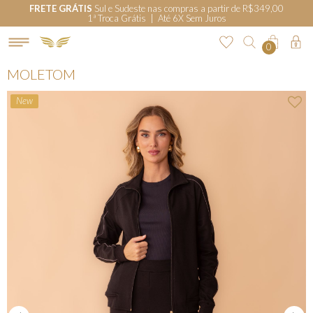
FRETE GRÁTIS
Sul e Sudeste nas compras a partir de R$349,00
1ª Troca Grátis | Até 6X Sem Juros
0
MOLETOM
New