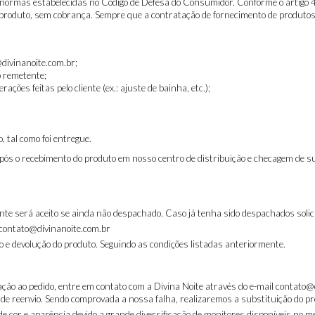
as normas estabelecidas no Código de Defesa do Consumidor. Conforme o artigo 
 produto, sem cobrança. Sempre que a contratação de fornecimento de produtos 
divinanoite.com.br;
o remetente;
ões feitas pelo cliente (ex.: ajuste de bainha, etc.);
 tal como foi entregue.
após o recebimento do produto em nosso centro de distribuição e checagem de su
te será aceito se ainda não despachado. Caso já tenha sido despachados solic
 contato@divinanoite.com.br
o e devolução do produto. Seguindo as condições listadas anteriormente.
ção ao pedido, entre em contato com a Divina Noite através do e-mail contato
e reenvio. Sendo comprovada a nossa falha, realizaremos a substituição do p
or e aparência devido a grande diversificação de monitores disponíveis no me