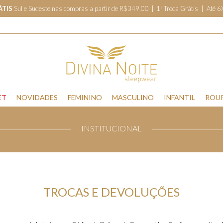
ÁTIS
Sul e Sudeste nas compras a partir de R$349,00
|
1ª Troca Grátis | Até 
ET
NOVIDADES
FEMININO
MASCULINO
INFANTIL
ROU
INSTITUCIONAL
TROCAS E DEVOLUÇÕES