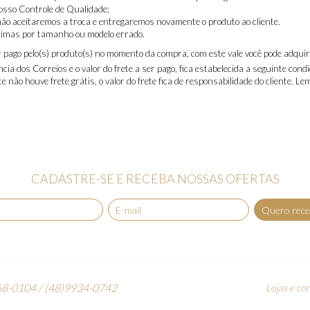
osso Controle de Qualidade;
 não aceitaremos a troca e entregaremos novamente o produto ao cliente.
íntimas por tamanho ou modelo errado.
 pago pelo(s) produto(s) no momento da compra, com este vale você pode adquiri
ia dos Correios e o valor do frete a ser pago, fica estabelecida a seguinte condiç
te não houve frete grátis, o valor do frete fica de responsabilidade do cliente. 
CADASTRE-SE E RECEBA NOSSAS OFERTAS
Quero rece
8-0104 / (48)9934-0742
Lojas e co