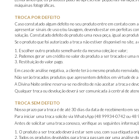
máquinas fotográficas.
TROCA POR DEFEITO
Caso constatado algum defeito no seu produto entre em contato com a
apresentar sinais de uso e/ou lavagem, devendo estar em perfeitas con
solução. Constatado defeito do produto uma nova peça, igual ao produto
Se o produto que foi autorizado a troca não estiver disponível no site, a 
Escolher outro produto semelhante da mesma coleção e valor;
Podemos gerar um crédito no valor do produto a ser trocado e uma n
Restituição do valor pago.
Em caso de análise negativa, a cliente terá o mesmo produto reenviado,
Não serão trocados produtos que apresentem defeitos em virtude de a 
A Divina Noite online reserva-se no direito de não aceitar a troca e de
Qualquer troca ou devolução deverá ser comunicada à central de atend
TROCA SEM DEFEITO
Nosso prazo para troca é de até 30 dias da data de recebimento em seu
Para iniciar uma troca solicite via WhatsApp (48 99934-0742 ou 48
Antes de solicitar uma troca conosco, verifique as seguintes informaçõ
O produto a ser trocado deverá estar sem uso, com sua etiqueta or
Todos os produtos devolvidos para troca passam por uma análise d