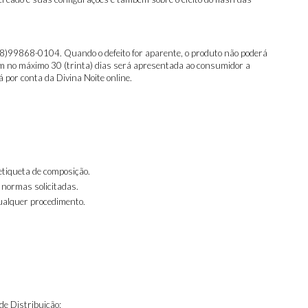
48)99868-0104. Quando o defeito for aparente, o produto não poderá
 em no máximo 30 (trinta) dias será apresentada ao consumidor a
 por conta da Divina Noite online.
etiqueta de composição.
s normas solicitadas.
qualquer procedimento.
e Distribuição;