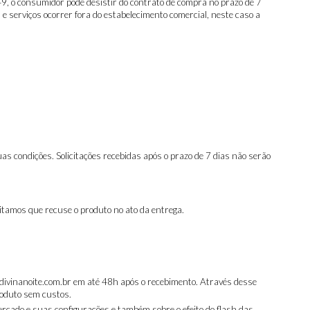
49, o consumidor pode desistir do contrato de compra no prazo de 7
e serviços ocorrer fora do estabelecimento comercial, neste caso a
as condições. Solicitações recebidas após o prazo de 7 dias não serão
itamos que recuse o produto no ato da entrega.
@divinanoite.com.br em até 48h após o recebimento. Através desse
roduto sem custos.
rcado e suas configurações e também sobre o efeito do flash das