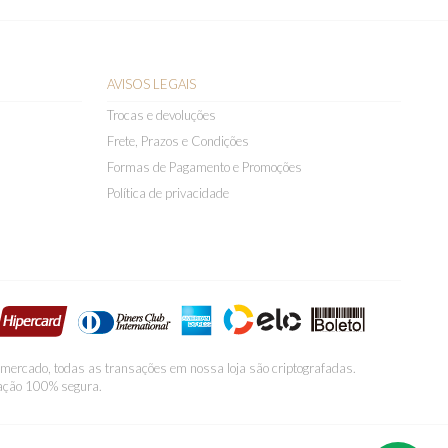
AVISOS LEGAIS
Trocas e devoluções
Frete, Prazos e Condições
Formas de Pagamento e Promoções
Política de privacidade
 mercado, todas as transações em nossa loja são criptografadas.
ação 100% segura.