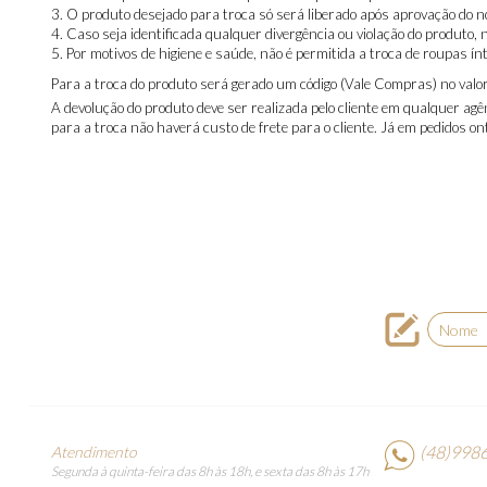
O produto desejado para troca só será liberado após aprovação do n
Caso seja identificada qualquer divergência ou violação do produto,
Por motivos de higiene e saúde, não é permitida a troca de roupas 
Para a troca do produto será gerado um código (Vale Compras) no valor
A devolução do produto deve ser realizada pelo cliente em qualquer agênc
para a troca não haverá custo de frete para o cliente. Já em pedidos on
(48)9986
Atendimento
Segunda à quinta-feira das 8h às 18h, e sexta das 8h às 17h