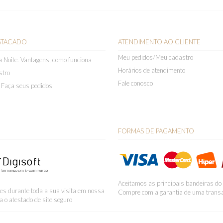
ATACADO
ATENDIMENTO AO CLIENTE
Meu pedidos/Meu cadastro
 Noite. Vantagens, como funciona
Horários de atendimento
stro
Fale conosco
a. Faça seus pedidos
FORMAS DE PAGAMENTO
Aceitamos as principais bandeiras do
ões durante toda a sua visita em nossa
Compre com a garantia de uma trans
ra o atestado de site seguro