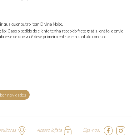
r qualquer outro item Divina Noite.
ão: Caso o pedido do cliente tenha recebido frete grátis, então, o envio
Lembre-se de que você deve primeiro entrar em contato conosco!
ber novidades
nsultoras
Acesso lojista
Siga-nos!