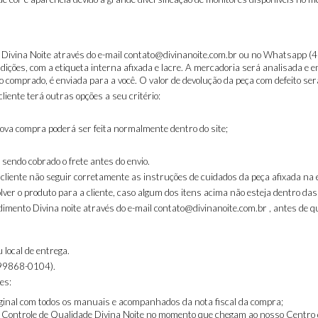
 Divina Noite através do e-mail contato@divinanoite.com.br ou no Whatsapp (
dições, com a etiqueta interna afixada e lacre. A mercadoria será analisada e
 comprado, é enviada para a você. O valor de devolução da peça com defeito será
cliente terá outras opções a seu critério:
ova compra poderá ser feita normalmente dentro do site;
 sendo cobrado o frete antes do envio.
cliente não seguir corretamente as instruções de cuidados da peça afixada na 
volver o produto para a cliente, caso algum dos itens acima não esteja dentro da
imento Divina noite através do e-mail contato@divinanoite.com.br , antes de 
 local de entrega.
 99868-0104).
es:
iginal com todos os manuais e acompanhados da nota fiscal da compra;
o Controle de Qualidade Divina Noite no momento que chegam ao nosso Centro d