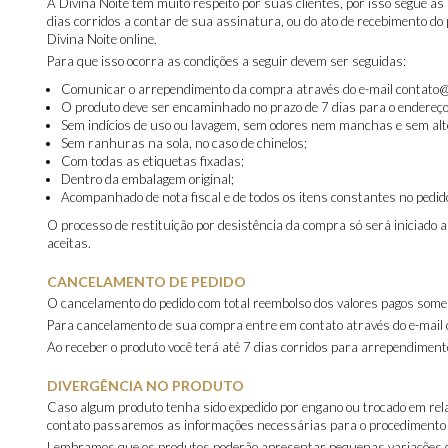
A Divina Noite tem muito respeito por suas clientes, por isso segue 
dias corridos a contar de sua assinatura, ou do ato de recebimento do
Divina Noite online.
Para que isso ocorra as condições a seguir devem ser seguidas:
Comunicar o arrependimento da compra através do e-mail contato@
O produto deve ser encaminhado no prazo de 7 dias para o endereç
Sem indícios de uso ou lavagem, sem odores nem manchas e sem alteraç
Sem ranhuras na sola, no caso de chinelos;
Com todas as etiquetas fixadas;
Dentro da embalagem original;
Acompanhado de nota fiscal e de todos os itens constantes no pedido,
O processo de restituição por desistência da compra só será iniciado 
aceitas.
CANCELAMENTO DE PEDIDO
O cancelamento do pedido com total reembolso dos valores pagos somen
Para cancelamento de sua compra entre em contato através do e-mail
Ao receber o produto você terá até 7 dias corridos para arrependiment
DIVERGÊNCIA NO PRODUTO
Caso algum produto tenha sido expedido por engano ou trocado em rela
contato passaremos as informações necessárias para o procedimento d
Lembramos que os produtos poderão apresentar pequenas variações de c