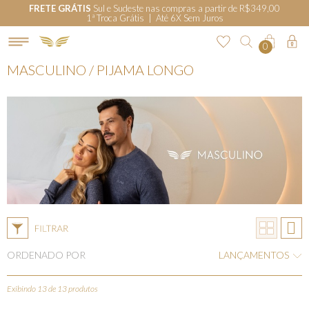
FRETE GRÁTIS
Sul e Sudeste nas compras a partir de R$349,00
1ª Troca Grátis | Até 6X Sem Juros
0
MASCULINO / PIJAMA LONGO
ORDENADO POR
LANÇAMENTOS
Exibindo 13 de 13 produtos