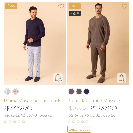
New
New
-50%
Pijama Masculino Fun Family
Pijama Masculino Marcelo
R$ 239,90
R$ 199,90
R$ 399,90
até 6x de R$ 39,98 no cartão
até 6x de R$ 33,32 no cartão
Super Outlet