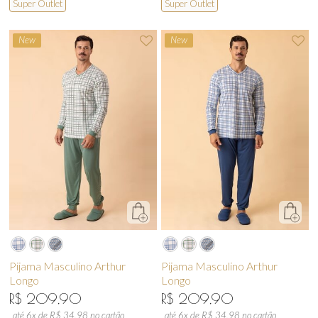
Super Outlet
Super Outlet
New
New
Pijama Masculino Arthur
Pijama Masculino Arthur
Longo
Longo
R$ 209,90
R$ 209,90
até 6x de R$ 34,98 no cartão
até 6x de R$ 34,98 no cartão