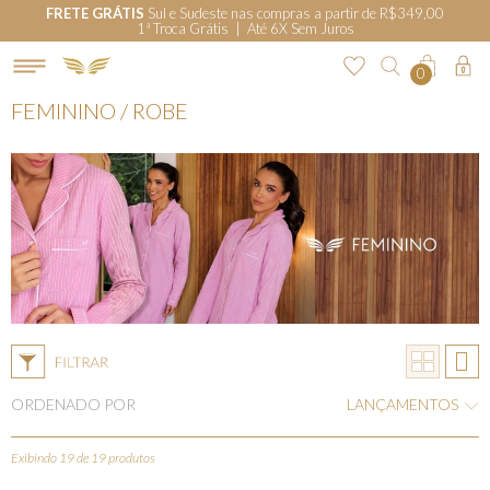
FRETE GRÁTIS
Sul e Sudeste nas compras a partir de R$349,00
1ª Troca Grátis | Até 6X Sem Juros
0
FEMININO / ROBE
ORDENADO POR
LANÇAMENTOS
Exibindo 19 de 19 produtos