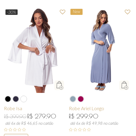
New
-30%
Robe Isa
Robe Ariel Longo
R$ 279,90
R$ 299,90
R$ 399,90
até 6x de R$ 46,65 no cartão
até 6x de R$ 49,98 no cartão