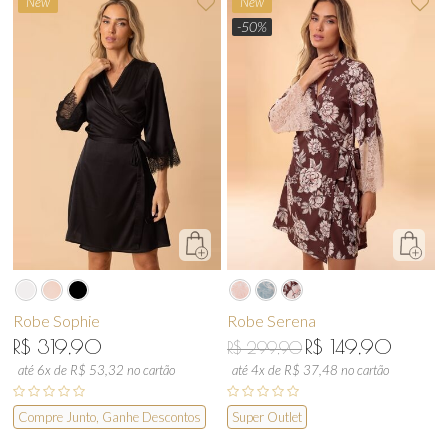
New
New
-50%
Robe Sophie
Robe Serena
R$ 319,90
R$ 149,90
R$ 299,90
até 6x de R$ 53,32 no cartão
até 4x de R$ 37,48 no cartão
Compre Junto, Ganhe Descontos
Super Outlet