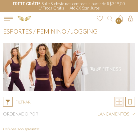
FRETE GRÁTIS
Sul e Sudeste nas compras a partir de R$349,00
1ª Troca Grátis | Até 6X Sem Juros
0
ESPORTES / FEMININO / JOGGING
ORDENADO POR
LANÇAMENTOS
Exibindo 0 de 0 produtos