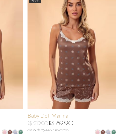
-59%
Baby Doll Marina
R$ 89,90
R$ 219,90
até 2x de R$ 44,95 no cartão