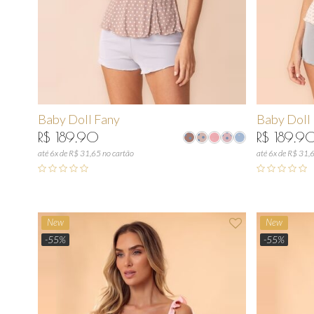
Baby Doll Fany
Baby Doll
R$ 189,90
R$ 189,9
até 6x de R$ 31,65 no cartão
até 6x de R$ 31,
New
New
-55%
-55%