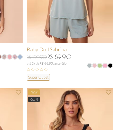
Baby Doll Sabrina
R$ 89,90
R$ 199,90
até 2x de R$ 44,95 no cartão
Super Outlet
New
-55%