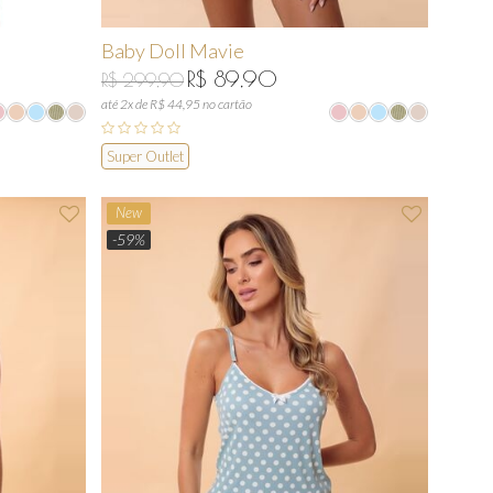
Baby Doll Mavie
R$ 89,90
R$ 299,90
até 2x de R$ 44,95 no cartão
Super Outlet
New
-59%