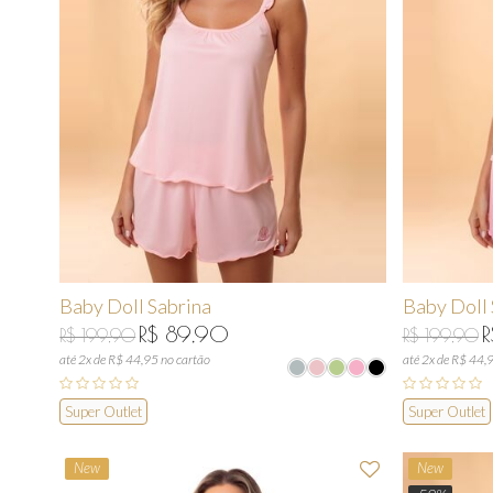
Baby Doll Sabrina
Baby Doll 
R$ 89,90
R
R$ 199,90
R$ 199,90
até 2x de R$ 44,95 no cartão
até 2x de R$ 44,
Super Outlet
Super Outlet
New
New