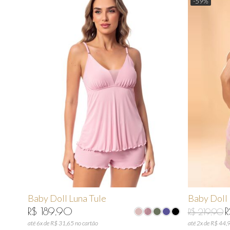
-59%
Baby Doll Luna Tule
Baby Doll
R$ 189,90
R
R$ 219,90
até 6x de R$ 31,65 no cartão
até 2x de R$ 44,