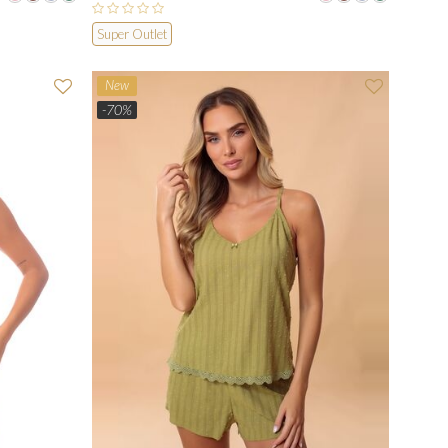
Super Outlet
New
-70%