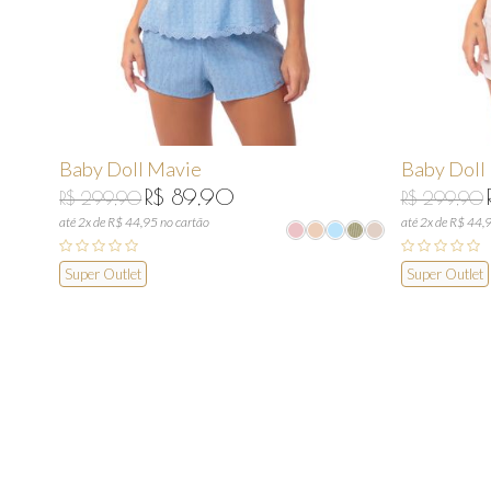
Baby Doll Mavie
Baby Doll
R$ 89,90
R$ 299,90
R$ 299,90
até 2x de R$ 44,95 no cartão
até 2x de R$ 44,
Super Outlet
Super Outlet