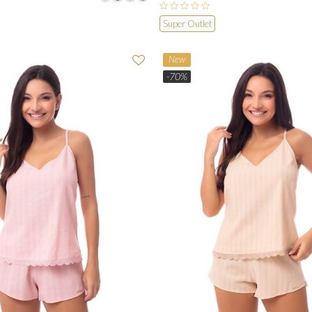
Super Outlet
New
-70%