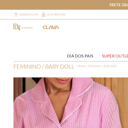
FRETE GR
NOSSAS LOJAS
LOJA ATACADO
DIA DOS PAIS
SUPER OUTL
FEMININO / BABY DOLL
Home
>
Feminino
>
Baby Doll