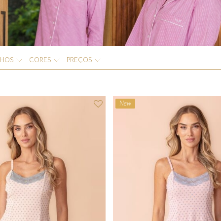
NHOS
CORES
PREÇOS
New