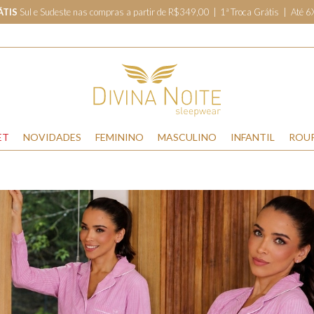
ÁTIS
Sul e Sudeste nas compras a partir de R$349,00
|
1ª Troca Grátis | Até 
ET
NOVIDADES
FEMININO
MASCULINO
INFANTIL
ROU