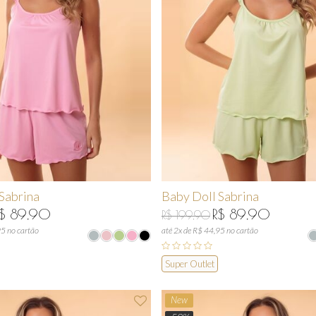
Sabrina
Baby Doll Sabrina
$ 89,90
R$ 89,90
R$ 199,90
95 no cartão
até 2x de R$ 44,95 no cartão
Super Outlet
New