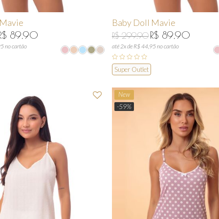
 Mavie
Baby Doll Mavie
R$ 89,90
R$ 89,90
R$ 299,90
95 no cartão
até 2x de R$ 44,95 no cartão
Super Outlet
New
-59%