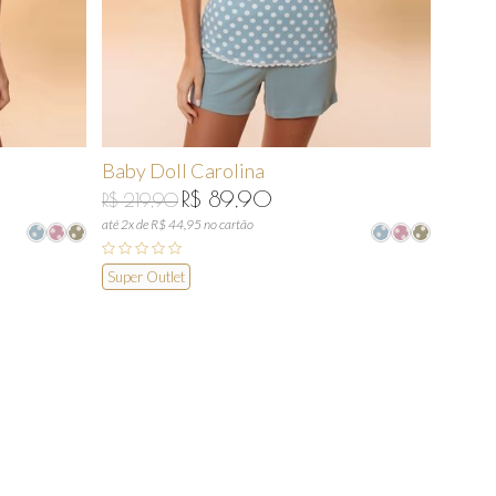
Baby Doll Carolina
R$ 89,90
R$ 219,90
até 2x de R$ 44,95 no cartão
Super Outlet