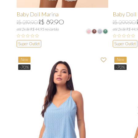
Baby Doll Marina
Baby Doll
R$ 89,90
R$ 219,90
R$ 299,90
até 2x de R$ 44,95 no cartão
até 2x de R$ 44,
Super Outlet
Super Outlet
New
New
-70%
-70%