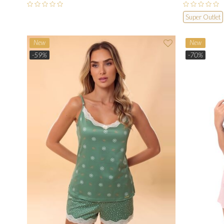
Super Outlet
New
New
-59%
-70%