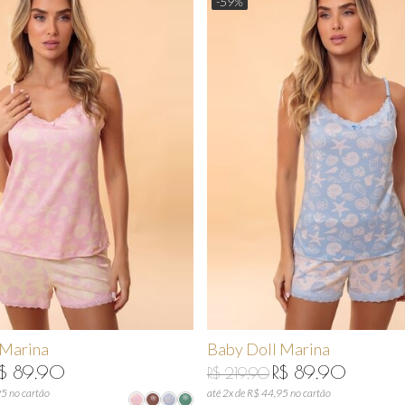
-59%
 Marina
Baby Doll Marina
$ 89,90
R$ 89,90
R$ 219,90
95 no cartão
até 2x de R$ 44,95 no cartão