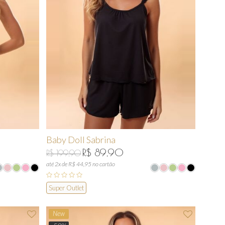
Baby Doll Sabrina
R$ 89,90
R$ 199,90
até 2x de R$ 44,95 no cartão
Super Outlet
New