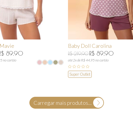
 Mavie
Baby Doll Carolina
R$ 89,90
R$ 89,90
R$ 219,90
95 no cartão
até 2x de R$ 44,95 no cartão
Super Outlet
Carregar mais produtos...