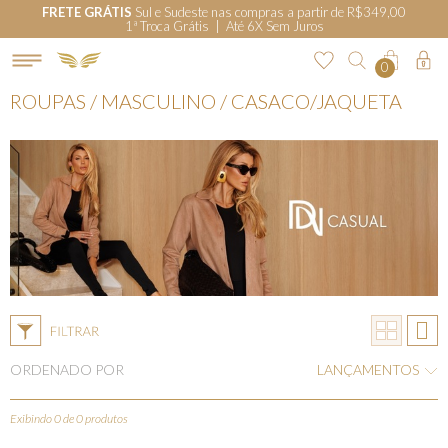
FRETE GRÁTIS
Sul e Sudeste nas compras a partir de R$349,00
1ª Troca Grátis | Até 6X Sem Juros
0
ROUPAS / MASCULINO / CASACO/JAQUETA
ORDENADO POR
LANÇAMENTOS
Exibindo 0 de 0 produtos