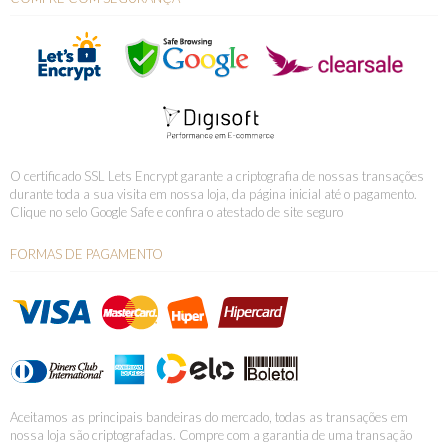
O certificado SSL Lets Encrypt garante a criptografia de nossas transações
durante toda a sua visita em nossa loja, da página inicial até o pagamento.
Clique no selo Google Safe e confira o atestado de site seguro
FORMAS DE PAGAMENTO
Aceitamos as principais bandeiras do mercado, todas as transações em
nossa loja são criptografadas. Compre com a garantia de uma transação