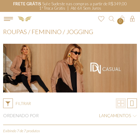
FRETE GRÁTIS
Sul e Sudeste nas compras a partir de R$349,00
1ª Troca Grátis | Até 6X Sem Juros
0
ROUPAS / FEMININO / JOGGING
ORDENADO POR
LANÇAMENTOS
Exibindo 7 de 7 produtos