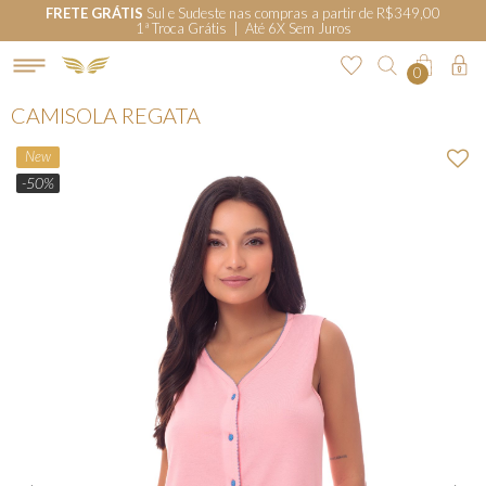
FRETE GRÁTIS
Sul e Sudeste nas compras a partir de R$349,00
1ª Troca Grátis | Até 6X Sem Juros
0
CAMISOLA REGATA
New
-50%