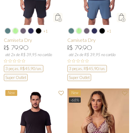
+1
+1
Camiseta Dry
Camiseta Dry
R$ 79,90
R$ 79,90
até 2x de R$ 39,95 no cartão
até 2x de R$ 39,95 no cartão
3 peças, R$45,90/un.
3 peças, R$45,90/un.
Super Outlet
Super Outlet
New
New
-68%