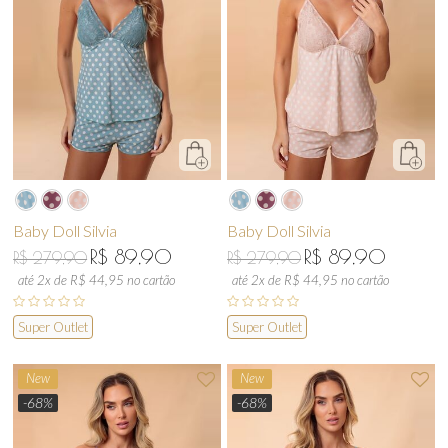
Baby Doll Silvia
Baby Doll Silvia
R$ 89,90
R$ 89,90
R$ 279,90
R$ 279,90
até 2x de R$ 44,95 no cartão
até 2x de R$ 44,95 no cartão
Super Outlet
Super Outlet
New
New
-68%
-68%