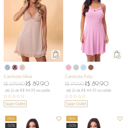
Camisola Silvia
Camisola Paty
R$ 89,90
R$ 89,90
R$ 279,90
R$ 179,90
até 2x de R$ 44,95 no cartão
até 2x de R$ 44,95 no cartão
Super Outlet
Super Outlet
New
New
-50%
-50%