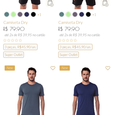
+1
+1
Camiseta Dry
Camiseta Dry
R$ 79,90
R$ 79,90
até 2x de R$ 39,95 no cartão
até 2x de R$ 39,95 no cartão
3 peças, R$45,90/un.
3 peças, R$45,90/un.
Super Outlet
Super Outlet
New
New