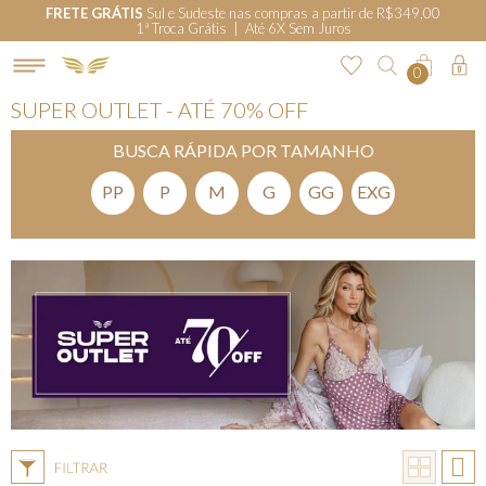
FRETE GRÁTIS
Sul e Sudeste nas compras a partir de R$349,00
1ª Troca Grátis | Até 6X Sem Juros
0
SUPER OUTLET - ATÉ 70% OFF
BUSCA RÁPIDA POR TAMANHO
PP
P
M
G
GG
EXG