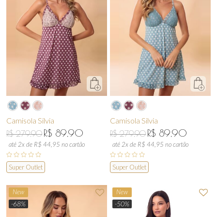
Camisola Silvia
Camisola Silvia
R$ 89,90
R$ 89,90
R$ 279,90
R$ 279,90
até 2x de R$ 44,95 no cartão
até 2x de R$ 44,95 no cartão
Super Outlet
Super Outlet
New
New
-68%
-50%