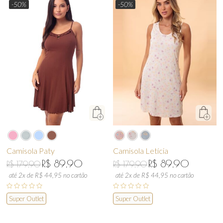
-50%
-50%
Camisola Paty
Camisola Letícia
R$ 89,90
R$ 89,90
R$ 179,90
R$ 179,90
até 2x de R$ 44,95 no cartão
até 2x de R$ 44,95 no cartão
Super Outlet
Super Outlet