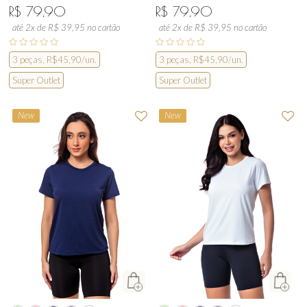
R$ 79,90
R$ 79,90
até 2x de R$ 39,95 no cartão
até 2x de R$ 39,95 no cartão
3 peças, R$45,90/un.
3 peças, R$45,90/un.
Super Outlet
Super Outlet
New
New