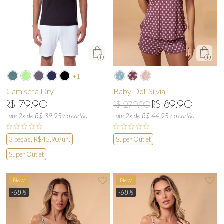
+1
Camiseta Dry
Baby Doll Silvia
R$ 79,90
R$ 89,90
R$ 279,90
até 2x de R$ 39,95 no cartão
até 2x de R$ 44,95 no cartão
3 peças, R$45,90/un.
Super Outlet
Super Outlet
New
New
-68%
-68%