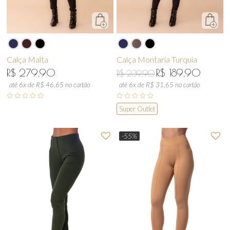
Calça Malta
Calça Montaria Turquia
R$ 279,90
R$ 189,90
R$ 239,90
até 6x de R$ 46,65 no cartão
até 6x de R$ 31,65 no cartão
Super Outlet
-55%