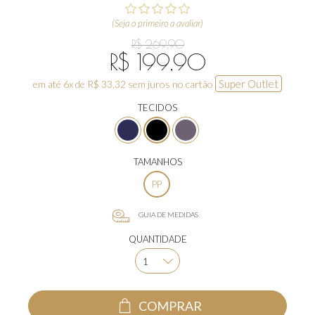
(Seja o primeiro a avaliar)
R$ 269,90
R$ 199,90
Super Outlet
em até 6x de R$ 33,32 sem juros no cartão
TECIDOS
TAMANHOS
PP
GUIA DE MEDIDAS
QUANTIDADE
COMPRAR