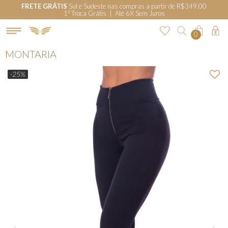
FRETE GRÁTIS
Sul e Sudeste nas compras a partir de R$349,00
1ª Troca Grátis | Até 6X Sem Juros
0
MONTARIA
-25%