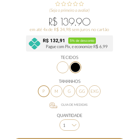
(Seja o primeiro a avaliar)
R$ 139,90
em até 4x de R$ 34,98 sem juros no cartão
R$ 132,91
5% de desconto
Pague com Pix, e economize R$ 6,99
TECIDOS
TAMANHOS
P
M
G
GG
EXG
GUIA DE MEDIDAS
QUANTIDADE