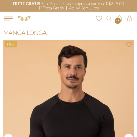
FRETE GRÁTIS
Sul e Sudeste nas compras a partir de R$349,00
1ª Troca Grátis | Até 6X Sem Juros
0
MANGA LONGA
New