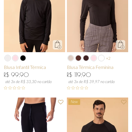
+2
Blusa Infantil Térmica
Blusa Térmica Feminina
R$ 99,90
R$ 119,90
até 3x de R$ 33,30 no cartão
até 3x de R$ 39,97 no cartão
New