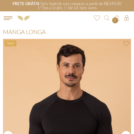
FRETE GRÁTIS
Sul e Sudeste nas compras a partir de R$349,00
1ª Troca Grátis | Até 6X Sem Juros
0
MANGA LONGA
New