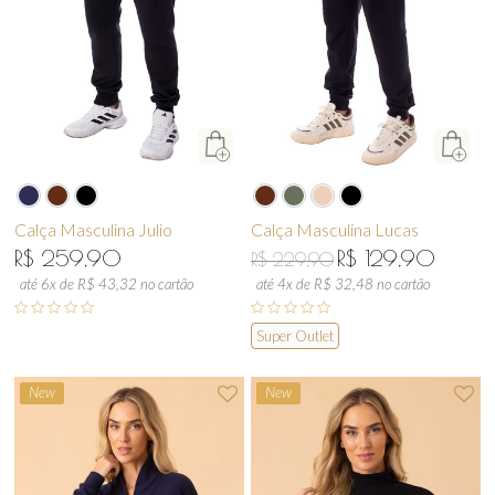
Calça Masculina Julio
Calça Masculina Lucas
R$ 259,90
R$ 129,90
R$ 229,90
até 6x de R$ 43,32 no cartão
até 4x de R$ 32,48 no cartão
Super Outlet
New
New